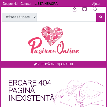
Despre Noi
Contact
LISTA NEAGRĂ
Ajutor
PUBLICĂ ANUNȚ GRATUIT
EROARE 404
PAGINĂ
INEXISTENTĂ