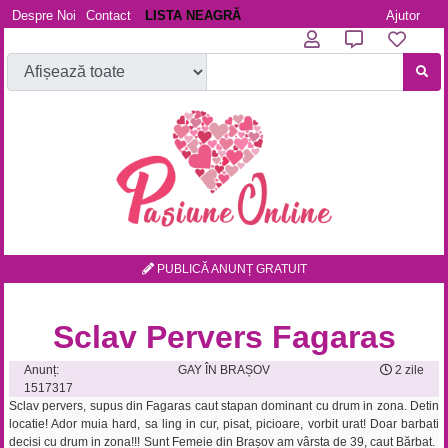
Despre Noi
Contact
LISTA NEAGRĂ
Ajutor
PUBLICĂ ANUNȚ GRATUIT
Sclav Pervers Fagaras
Anunț:
GAY ÎN BRAȘOV
2 zile
1517317
Sclav pervers, supus din Fagaras caut stapan dominant cu drum in zona. Detin
locatie! Ador muia hard, sa ling in cur, pisat, picioare, vorbit urat! Doar barbati
decisi cu drum in zona!!!
Sunt Femeie din Brașov am vârsta de 39, caut Bărbat.