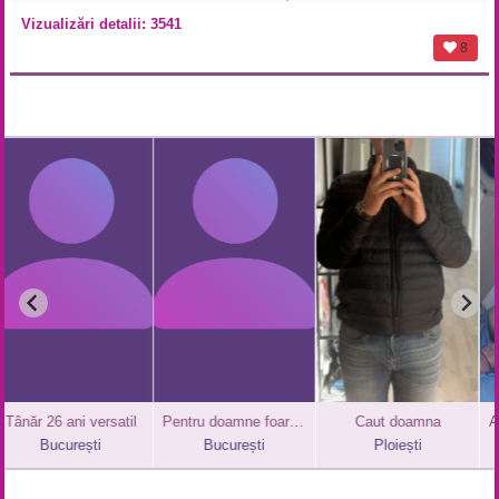
Vizualizări detalii: 3541
8
năr 26 ani versatil
Pentru doamne foarte discrete
Caut doamna
București
București
Ploiești