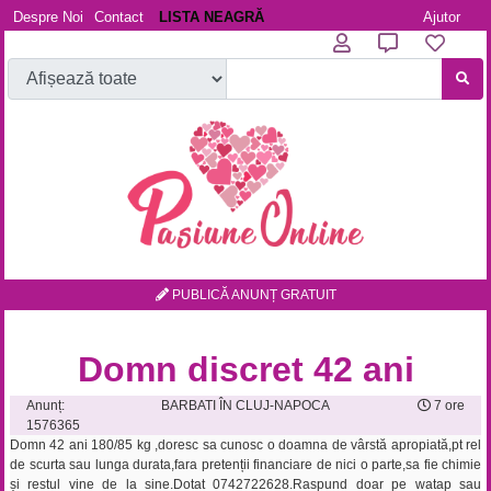
Despre Noi
Contact
LISTA NEAGRĂ
Ajutor
PUBLICĂ ANUNȚ GRATUIT
Domn discret 42 ani
Anunț:
BARBATI ÎN CLUJ-NAPOCA
7 ore
1576365
Domn 42 ani 180/85 kg ,doresc sa cunosc o doamna de vârstă apropiată,pt rel
de scurta sau lunga durata,fara pretenții financiare de nici o parte,sa fie chimie
și restul vine de la sine.Dotat 0742722628.Raspund doar pe watap sau