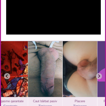
garantate
Caut bărbat pasiv
Placere
Penis cir