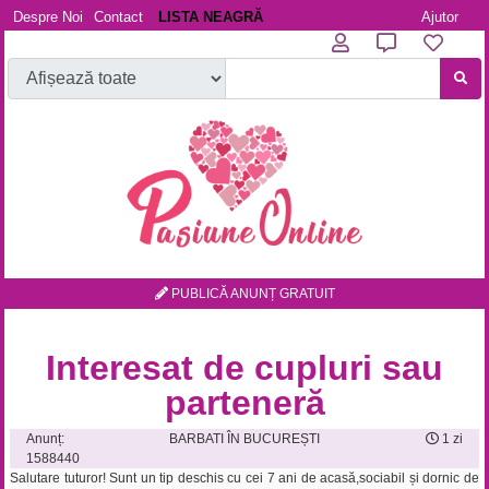
Despre Noi
Contact
LISTA NEAGRĂ
Ajutor
PUBLICĂ ANUNȚ GRATUIT
Interesat de cupluri sau
parteneră
Anunț:
BARBATI ÎN BUCUREȘTI
1 zi
1588440
Salutare tuturor! Sunt un tip deschis cu cei 7 ani de acasă,sociabil și dornic de