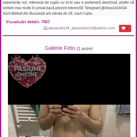
experiențe noi, interesat de cuplu cu el bi sau o parteneră deschisă, prefer să
vorbim mai multe în privat dacă prezint interes!😊 Telegram:@Alexx343434
Sunt Bărbat din București am vârsta de 28, caut Cuplu.
Vizualizări detalii: 7067
alexandru34_alexandru34@yahoo.com
6
Galerie Foto
(1 poze)