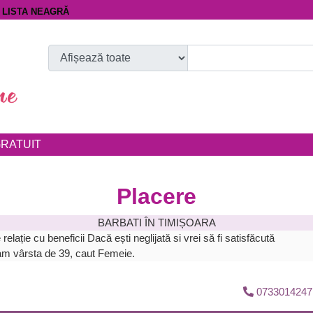
LISTA NEAGRĂ
RATUIT
Placere
BARBATI ÎN TIMIȘOARA
relație cu beneficii Dacă ești neglijată si vrei să fi satisfăcută
am vârsta de 39, caut Femeie.
0733014247