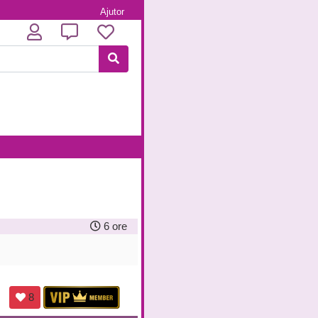
Ajutor
6 ore
8