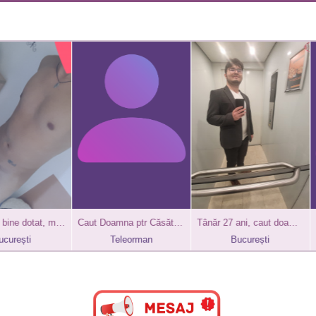
Alexandru bine dotat, masiva / F groasa! 19 cu 7
Caut Doamna ptr Căsătorie rapid.
Tânăr 27 ani, caut doamnă pentru prietenie cu beneficii
ti
Teleorman
București