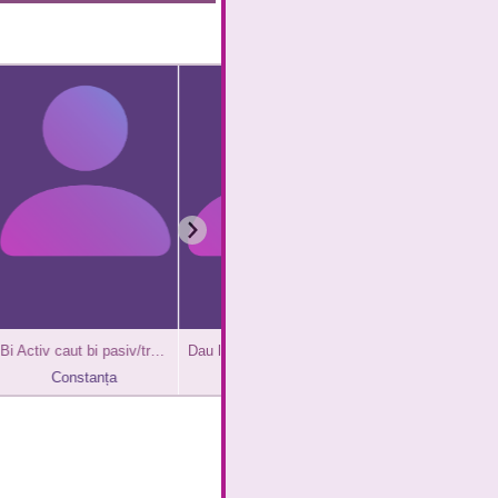
Bi Activ caut bi pasiv/trans/trav curat, discret si supus
Dau la supt pula groasa de 6 cm
Caut cuplu, aici băiat cu puța mica
Constanța
Ploiești
București