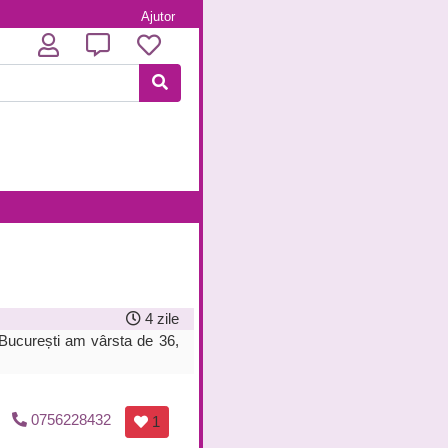
Ajutor
4 zile
 București am vârsta de 36,
0756228432
1