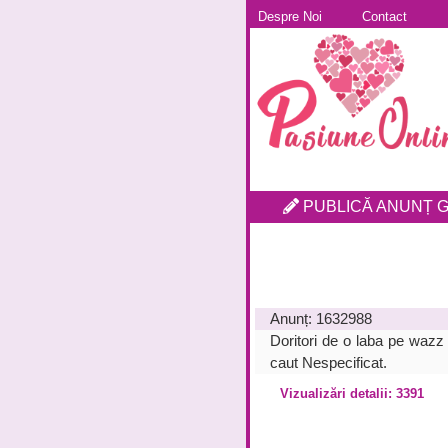
Despre Noi
Contact
PUBLICĂ ANUNȚ G
Anunț:
1632988
Doritori de o laba pe waz
caut Nespecificat.
Vizualizări detalii: 3391