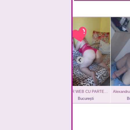
Caut pasiv matur
OFER WEB CU PARTENER
București
București
Bucureș