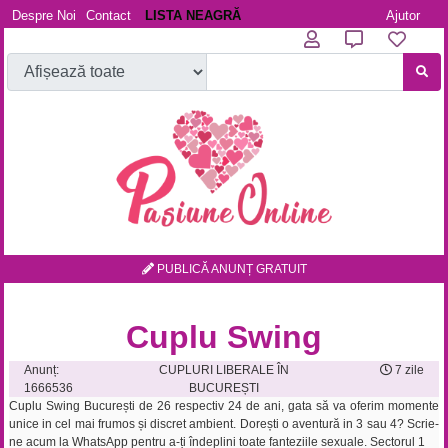
Despre Noi
Contact
LISTA NEAGRĂ
Ajutor
PUBLICĂ ANUNȚ GRATUIT
Cuplu Swing
Anunț:
CUPLURI LIBERALE ÎN
7 zile
1666536
BUCUREȘTI
Cuplu Swing București de 26 respectiv 24 de ani, gata să va oferim momente
unice in cel mai frumos și discret ambient. Dorești o aventură in 3 sau 4? Scrie-
ne acum la WhatsApp pentru a-ți îndeplini toate fanteziile sexuale. Sectorul 1