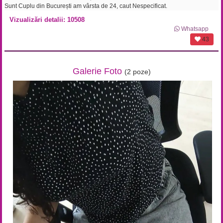
Sunt Cuplu din București am vârsta de 24, caut Nespecificat.
Vizualizări detalii: 10508
Whatsapp
43
Galerie Foto
(2 poze)