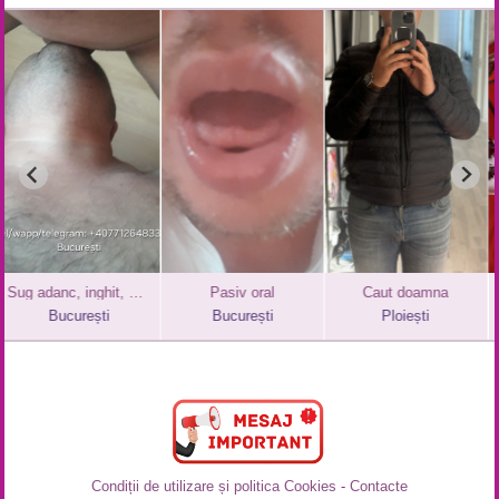
Pasiv oral
Caut doamna
Orgasme garantate
București
Ploiești
Constanța
Condiții de utilizare și politica Cookies
-
Contacte