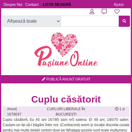
Despre Noi
Contact
LISTA NEAGRĂ
Ajutor
PUBLICĂ ANUNȚ GRATUIT
Cuplu căsătorit
Anunț:
CUPLURI LIBERALE ÎN
1 zi
1678037
BUCUREȘTI
Cuplu căsătorit, Eu 45 ani 167/85 sani nr5 satena. El 48 ani, 180/70 saten.
Cautam un tip să-l băgăm între noi. (Contracost) avem și locație discreta curata
pentru mai multe detalii vorbim doar pe Whatapp pozele sunt reale multumesc