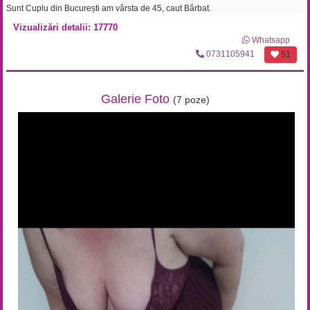
Sunt Cuplu din București am vârsta de 45, caut Bărbat.
Vizualizări detalii: 17770
Whatsapp
0731105941
51
Galerie Foto
(7 poze)