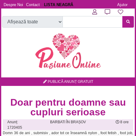
Despre Noi
Contact
LISTA NEAGRĂ
Ajutor
PUBLICĂ ANUNȚ GRATUIT
Doar pentru doamne sau
cupluri serioase
Anunț:
BARBATI ÎN BRAȘOV
8 ore
1720405
Domn 36 de ani , submisiv , ador tot ce înseamnă nylon , foot fetish , foot job,