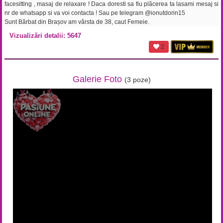
facesitting , masaj de relaxare ! Daca doresti sa fiu plăcerea ta lasami mesaj si
nr de whatsapp si va voi contacta ! Sau pe telegram @ionutdorin15
Sunt Bărbat din Brașov am vârsta de 38, caut Femeie.
Vizualizări detalii: 5647
2
Galerie Foto
(3 poze)