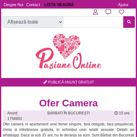
Despre Noi
Contact
LISTA NEAGRĂ
Ajutor
PUBLICĂ ANUNȚ GRATUIT
Ofer Camera
Anunț:
BARBATI ÎN BUCUREȘTI
15 ore
1758802
Ofer camera in apartament unei femei singure, fara obligatii, fara prejudecati,
chiria si intretinerea gratuita, in schimbul unei relatii sexuale. Detalii pe
whatsapp. Daca ai sub 35 ani, nu te deranja sa suni.
Sunt Bărbat din București