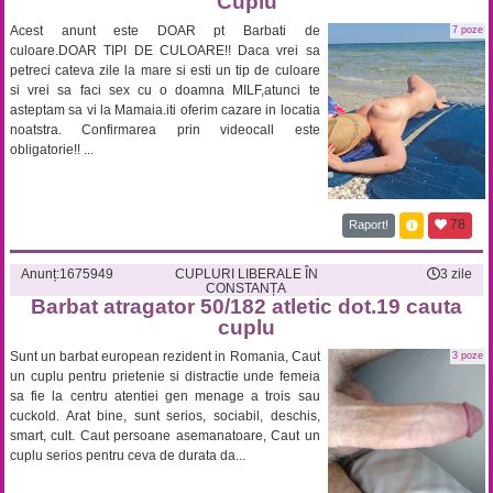
Cuplu
Acest anunt este DOAR pt Barbati de
7 poze
culoare.DOAR TIPI DE CULOARE!! Daca vrei sa
petreci cateva zile la mare si esti un tip de culoare
si vrei sa faci sex cu o doamna MILF,atunci te
asteptam sa vi la Mamaia.iti oferim cazare in locatia
noatstra. Confirmarea prin videocall este
obligatorie!! ...
78
Raport!
Anunț:
1675949
CUPLURI LIBERALE ÎN
3 zile
CONSTANȚA
Barbat atragator 50/182 atletic dot.19 cauta
cuplu
Sunt un barbat european rezident in Romania, Caut
3 poze
un cuplu pentru prietenie si distractie unde femeia
sa fie la centru atentiei gen menage a trois sau
cuckold. Arat bine, sunt serios, sociabil, deschis,
smart, cult. Caut persoane asemanatoare, Caut un
cuplu serios pentru ceva de durata da...