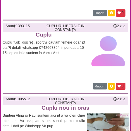
0
Raport!
Anunț:
1393115
CUPLURI LIBERALE ÎN
2 zile
CONSTANȚA
Cuplu
Cuplu ft.ok ,discreți, sportivi căutăm femeie doar pt
ea.Pt detalii whatsapp 0742667854.In perioada 10-
15 septembrie suntem în Vama Veche.
8
Raport!
Anunț:
1005512
CUPLURI LIBERALE ÎN
2 zile
CONSTANTA
Cuplu nou in oras
Suntem Alina și Raul suntem aici pt a va oferi clipe
2 poze
minunate. Va asteptam sa ne sunati pt mai multe
detalii dati pe WhatsApp Va pup.