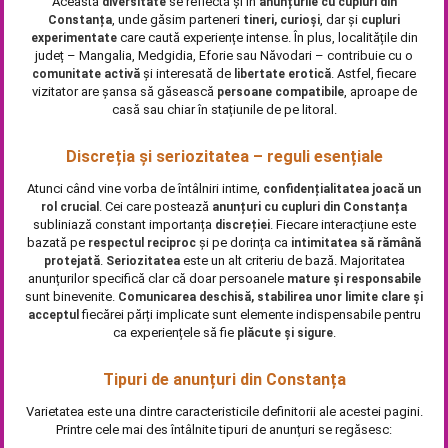
Această
se reflectă și în
diversitate
anunțurile cu cupluri din
, unde găsim parteneri
, dar și
Constanța
tineri, curioși
cupluri
care caută experiențe intense. În plus, localitățile din
experimentate
județ – Mangalia, Medgidia, Eforie sau Năvodari – contribuie cu o
și interesată de
. Astfel, fiecare
comunitate activă
libertate erotică
vizitator are șansa să găsească
, aproape de
persoane compatibile
casă sau chiar în stațiunile de pe litoral.
Discreția și seriozitatea – reguli esențiale
Atunci când vine vorba de întâlniri intime,
confidențialitatea joacă un
. Cei care postează
rol crucial
anunțuri cu cupluri din Constanța
subliniază constant importanța
. Fiecare interacțiune este
discreției
bazată pe
și pe dorința ca
respectul reciproc
intimitatea să rămână
.
este un alt criteriu de bază. Majoritatea
protejată
Seriozitatea
anunțurilor specifică clar că doar persoanele
mature și responsabile
sunt binevenite.
Comunicarea deschisă, stabilirea unor limite clare și
fiecărei părți implicate sunt elemente indispensabile pentru
acceptul
ca experiențele să fie
.
plăcute și sigure
Tipuri de anunțuri din Constanța
Varietatea este una dintre caracteristicile definitorii ale acestei pagini.
Printre cele mai des întâlnite tipuri de anunțuri se regăsesc: