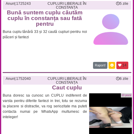
Anunț:
1725243
CUPLURI LIBERALE ÎN
5 zile
CONSTANȚA
Bună suntem cuplu căutăm
cuplu în constanța sau fată
pentru
Buna cuplu tânără 33 și 32 caută cupluri pentru noi
plăceri și fantezi
14
Raport!
Anunț:
1752040
CUPLURI LIBERALE ÎN
6 zile
CONSTANȚA
Caut cuplu
Buna doresc sa cunosc un CUPLU indiferent de
10 poze
varsta pentru diferite fantezi in trei, totu se rezuma
la placere si distractie, va rog seriozitate ma puteti
contacta numai pe WhatsApp multumesc de
inteleger!