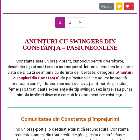
1
Raport!
1
2
ANUNȚURI CU SWINGERS DIN
CONSTANȚA – PASIUNEONLINE
Constanța este un oraș vibrant, cunoscut pentru
diversitate,
. Într-un asemenea loc, unde
deschidere și atmosfera sa cosmopolită
viața de zi cu zi se îmbină cu
, categoria
dorința de libertate
„Anunțuri
de pe PasiuneOnline aduce împreună
cu cupluri din Constanța”
persoane care își doresc
. Aici, cupluri,
mai mult de la viața intimă
femei și bărbați caută
sau pur și
experiențe de tip swinger, sex în trei
simplu
care să le condimenteze existența.
întâlniri discrete
Comunitatea din Constanța și împrejurimi
Fiind un oraș-port și o destinație turistică recunoscută, Constanța
reunește oameni din toate colțurile țării și chiar din străinătate.