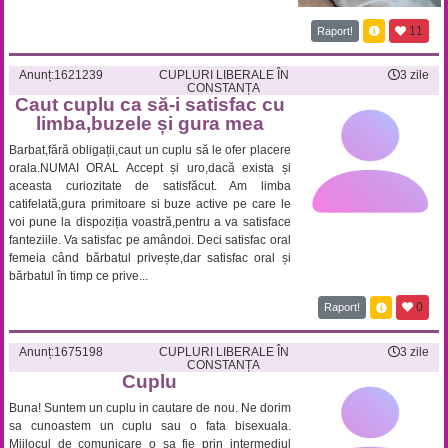
11
Raport!
Anunț:
1621239
CUPLURI LIBERALE ÎN
3 zile
CONSTANȚA
Caut cuplu ca să-i satisfac cu
limba,buzele și gura mea
Barbat,fără obligații,caut un cuplu să le ofer placere
orala.NUMAI ORAL Accept și uro,dacă exista și
aceasta curiozitate de satisfăcut. Am limba
catifelată,gura primitoare si buze active pe care le
voi pune la dispoziția voastră,pentru a va satisface
fanteziile. Va satisfac pe amândoi. Deci satisfac oral
femeia când bărbatul privește,dar satisfac oral și
bărbatul în timp ce prive...
0
Raport!
Anunț:
1675198
CUPLURI LIBERALE ÎN
3 zile
CONSTANȚA
Cuplu
Buna! Suntem un cuplu in cautare de nou. Ne dorim
sa cunoastem un cuplu sau o fata bisexuala.
Mijlocul de comunicare o sa fie prin intermediul