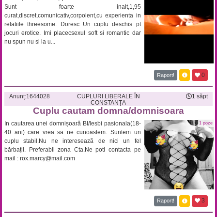
Sunt foarte inalt,1,95
curat,discret,comunicativ,corpolent,cu experienta in
relatiile threesome. Doresc Un cuplu deschis pt
jocuri erotice. Imi placecsexul soft si romantic dar
nu spun nu si la u...
0
Raport!
Anunț:
1644028
CUPLURI LIBERALE ÎN
1 săpt
CONSTANȚA
Cuplu cautam domna/domnisoara
In cautarea unei domnișoară BI/lesbi pasionala(18-
1 poze
40 ani) care vrea sa ne cunoastem. Suntem un
cuplu stabil.Nu ne interesează de nici un fel
bărbații. Preferabil zona Cta.Ne poti contacta pe
mail :
rox.marcy@mail.com
3
Raport!