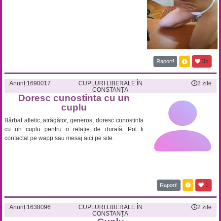
35
Raport!
Anunț:
1690017
CUPLURI LIBERALE ÎN
2 zile
CONSTANȚA
Doresc cunostinta cu un
cuplu
Bărbat atletic, atrăgător, generos, doresc cunostinta
cu un cuplu pentru o relație de durată. Pot fi
contactat pe wapp sau mesaj aici pe site.
1
Raport!
Anunț:
1638096
CUPLURI LIBERALE ÎN
2 zile
CONSTANȚA