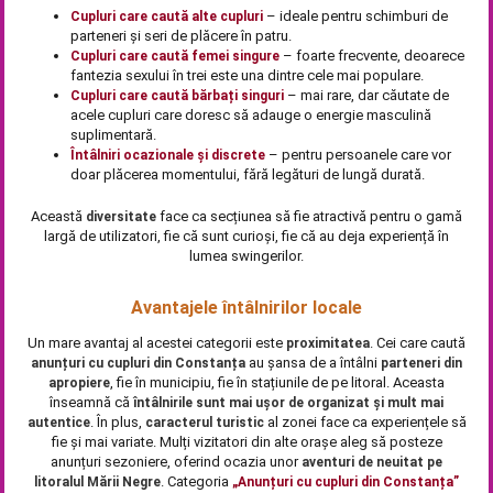
– ideale pentru schimburi de
Cupluri care caută alte cupluri
parteneri și seri de plăcere în patru.
– foarte frecvente, deoarece
Cupluri care caută femei singure
fantezia sexului în trei este una dintre cele mai populare.
– mai rare, dar căutate de
Cupluri care caută bărbați singuri
acele cupluri care doresc să adauge o energie masculină
suplimentară.
– pentru persoanele care vor
Întâlniri ocazionale și discrete
doar plăcerea momentului, fără legături de lungă durată.
Această
face ca secțiunea să fie atractivă pentru o gamă
diversitate
largă de utilizatori, fie că sunt curioși, fie că au deja experiență în
lumea swingerilor.
Avantajele întâlnirilor locale
Un mare avantaj al acestei categorii este
. Cei care caută
proximitatea
au șansa de a întâlni
anunțuri cu cupluri din Constanța
parteneri din
, fie în municipiu, fie în stațiunile de pe litoral. Aceasta
apropiere
înseamnă că
întâlnirile sunt mai ușor de organizat și mult mai
. În plus,
al zonei face ca experiențele să
autentice
caracterul turistic
fie și mai variate. Mulți vizitatori din alte orașe aleg să posteze
anunțuri sezoniere, oferind ocazia unor
aventuri de neuitat pe
. Categoria
litoralul Mării Negre
„Anunțuri cu cupluri din Constanța”