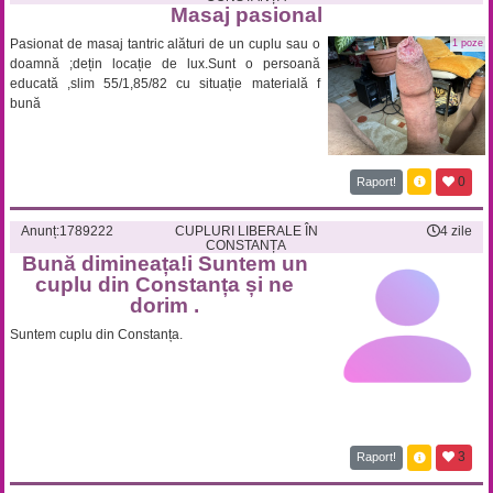
Masaj pasional
Pasionat de masaj tantric alături de un cuplu sau o
1 poze
doamnă ;dețin locație de lux.Sunt o persoană
educată ,slim 55/1,85/82 cu situație materială f
bună
0
Raport!
Anunț:
1789222
CUPLURI LIBERALE ÎN
4 zile
CONSTANȚA
Bună dimineața!i Suntem un
cuplu din Constanța și ne
dorim .
Suntem cuplu din Constanța.
3
Raport!