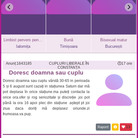
Limbist pervers pentru femeie
Bună
Bisexual matur
Versatil pasiv
mița
Timișoara
București
Bucure
Anunț:
1643185
CUPLURI LIBERALE ÎN
17 ore
CONSTANȚA
Doresc doamna sau cuplu
Doresc doamna sau cuplu vârstă 30-65 in perioada
5 și 6 august sunt cazați in stațiunea Saturn dar mă
pot deplasa în orice stațiune.ma puteți contacta la
orice ora.ofer și rog seriozitate și discreție .joi pot
până la ora 16 apoi plec din stațiune .aștept pt joi
ziua daca doriți mă deplasez oriunde.zi
frumoasa.va pup.
13
Raport!