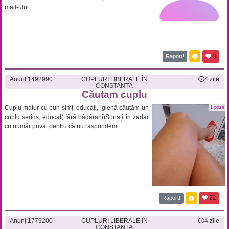
mail-ului.
3
Raport!
Anunț:
1492990
CUPLURI LIBERALE ÎN
4 zile
CONSTANȚA
Căutam cuplu
Cuplu matur cu bun simț, educați, igienă căutăm un
1 poze
cuplu serios, educat( fără bădărani)Sunați in zadar
cu număr privat pentru că nu raspundem
22
Raport!
Anunț:
1779200
CUPLURI LIBERALE ÎN
4 zile
CONSTANȚA