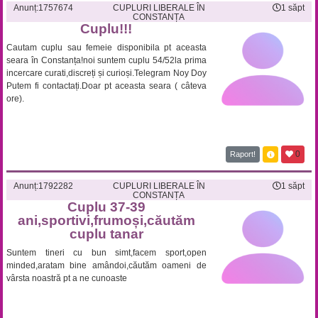
Anunț:
1757674
CUPLURI LIBERALE ÎN
1 săpt
CONSTANȚA
Cuplu!!!
Cautam cuplu sau femeie disponibila pt aceasta
seara în Constanța!noi suntem cuplu 54/52la prima
incercare curati,discreți și curioși.Telegram Noy Doy
Putem fi contactați.Doar pt aceasta seara ( câteva
ore).
0
Raport!
Anunț:
1792282
CUPLURI LIBERALE ÎN
1 săpt
CONSTANȚA
Cuplu 37-39
ani,sportivi,frumoși,căutăm
cuplu tanar
Suntem tineri cu bun simt,facem sport,open
minded,aratam bine amândoi,căutăm oameni de
vârsta noastră pt a ne cunoaste