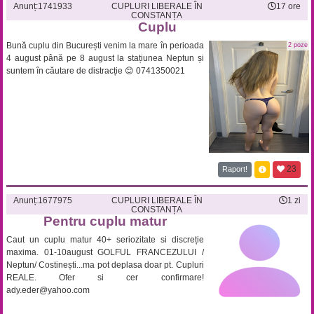
Anunț:
1741933
CUPLURI LIBERALE ÎN
17 ore
CONSTANȚA
Cuplu
Bună cuplu din București venim la mare în perioada
2 poze
4 august până pe 8 august la stațiunea Neptun și
suntem în căutare de distracție 😊 0741350021
23
Raport!
Anunț:
1677975
CUPLURI LIBERALE ÎN
1 zi
CONSTANȚA
Pentru cuplu matur
Caut un cuplu matur 40+ seriozitate si discreție
maxima. 01-10august GOLFUL FRANCEZULUI /
Neptun/ Costinești...ma pot deplasa doar pt. Cupluri
REALE. Ofer si cer confirmare!
ady.eder@yahoo.com