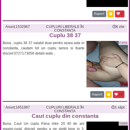
2
Raport!
Anunț:
1532967
CUPLURI LIBERALE ÎN
6 zile
CONSTANȚA
Cuplu 38 37
Buna , cuplu 38 37 valabil doar pentru seara asta in
2 poze
constanta, cautam tot un cuplu serios si foarte
discret 0727173058 detalii wats...
15
Raport!
Anunț:
1651987
CUPLURI LIBERALE ÎN
1 săpt
CONSTANȚA
Caut cuplu din constanta
Buna. Caut Un cuplu Pana intre 20 40 de ani
1 poze
maxim,curat, discret, pentru a ne simtii bine in 3.