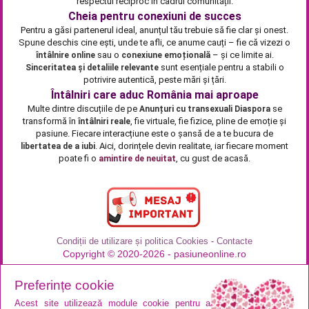
respectul reciproc în cadrul comunității.
Cheia pentru conexiuni de succes
Pentru a găsi partenerul ideal, anunțul tău trebuie să fie clar și onest.
Spune deschis cine ești, unde te afli, ce anume cauți – fie că vizezi o
sau o
– și ce limite ai.
întâlnire online
conexiune emoțională
sunt esențiale pentru a stabili o
Sinceritatea și detaliile relevante
potrivire autentică, peste mări și țări.
Întâlniri care aduc România mai aproape
Multe dintre discuțiile de pe
se
Anunțuri cu transexuali Diaspora
transformă în
, fie virtuale, fie fizice, pline de emoție și
întâlniri reale
pasiune. Fiecare interacțiune este o șansă de a te bucura de
. Aici, dorințele devin realitate, iar fiecare moment
libertatea de a iubi
poate fi o
, cu gust de acasă.
amintire de neuitat
Condiții de utilizare și politica Cookies
-
Contacte
Copyright © 2020-2026 - pasiuneonline.ro
Preferințe cookie
Acest site utilizează module cookie pentru a