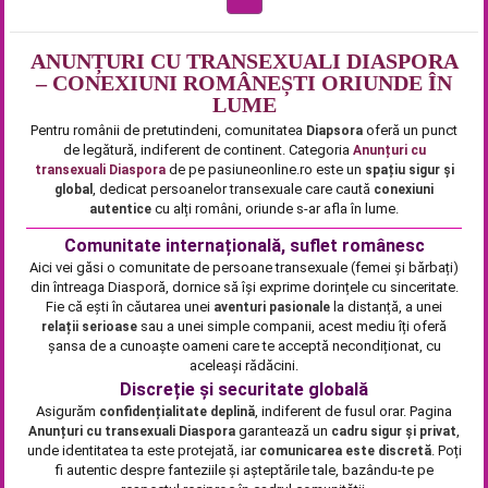
ANUNȚURI CU TRANSEXUALI DIASPORA
– CONEXIUNI ROMÂNEȘTI ORIUNDE ÎN
LUME
Pentru românii de pretutindeni, comunitatea
oferă un punct
Diapsora
de legătură, indiferent de continent. Categoria
Anunțuri cu
de pe pasiuneonline.ro este un
transexuali Diaspora
spațiu sigur și
, dedicat persoanelor transexuale care caută
global
conexiuni
cu alți români, oriunde s-ar afla în lume.
autentice
Comunitate internațională, suflet românesc
Aici vei găsi o comunitate de persoane transexuale (femei și bărbați)
din întreaga Diasporă, dornice să își exprime dorințele cu sinceritate.
Fie că ești în căutarea unei
la distanță, a unei
aventuri pasionale
sau a unei simple companii, acest mediu îți oferă
relații serioase
șansa de a cunoaște oameni care te acceptă necondiționat, cu
aceleași rădăcini.
Discreție și securitate globală
Asigurăm
, indiferent de fusul orar. Pagina
confidențialitate deplină
garantează un
,
Anunțuri cu transexuali Diaspora
cadru sigur și privat
unde identitatea ta este protejată, iar
. Poți
comunicarea este discretă
fi autentic despre fanteziile și așteptările tale, bazându-te pe