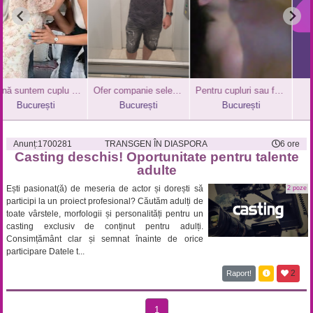
Bună suntem cuplu cautam o fata sau cuplu
Ofer companie selectă și momente fierbinți doamnelor mature
Pentru cupluri sau femei
Rela
București
București
București
B
Anunț:
1700281
TRANSGEN ÎN DIASPORA
6 ore
Casting deschis! Oportunitate pentru talente
adulte
Ești pasionat(ă) de meseria de actor și dorești să
2 poze
participi la un proiect profesional? Căutăm adulți de
toate vârstele, morfologii și personalități pentru un
casting exclusiv de conținut pentru adulți.
Consimțământ clar și semnat înainte de orice
participare Datele t...
2
Raport!
1