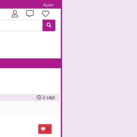
Ajutor
2 săpt
3