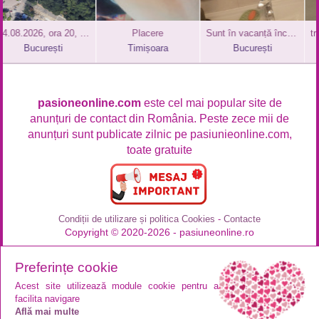
04.08.2026, ora 20, sug la Casa Presei, Telegram DarkZoneSex
Placere
Sunt în vacanță încă 6 zile în București Residence
București
Timișoara
București
pasioneonline.com
este cel mai popular site de
anunțuri de contact din România. Peste zece mii de
anunțuri sunt publicate zilnic pe pasiunieonline.com,
toate gratuite
Condiții de utilizare și politica Cookies
-
Contacte
Copyright © 2020-2026 - pasiuneonline.ro
Preferințe cookie
Acest site utilizează module cookie pentru a
facilita navigare
Află mai multe