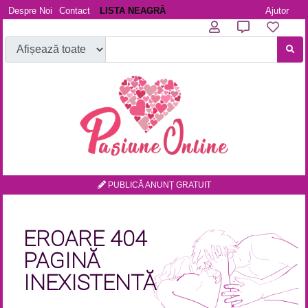
Despre Noi
Contact
LISTA NEAGRĂ
Ajutor
PUBLICĂ ANUNȚ GRATUIT
EROARE 404
PAGINĂ
INEXISTENTĂ